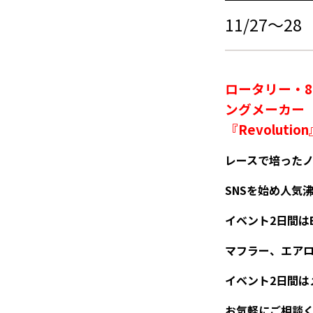
11/27～2
ロータリー・8
ングメーカー
『
Revolution
レースで培った
SNS
を始め人気
イベント
2
日間は
マフラー、エア
イベント
2
日間は
お気軽にご相談