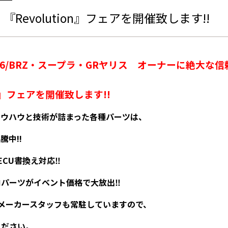
8 『Revolution』フェアを開催致します!!
6/BRZ・スープラ・GRヤリス
オーナーに絶大な信
』
フェアを開催致します
!!
ノウハウと技術が詰まった各種パーツは、
沸騰中
!!
ECU
書換え対応
‼
ロパーツがイベント価格で大放出
‼
メーカースタッフも常駐していますので、
ください。