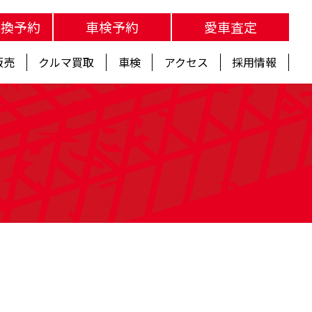
交換予約
車検予約
愛車査定
販売
クルマ買取
車検
アクセス
採用情報
s