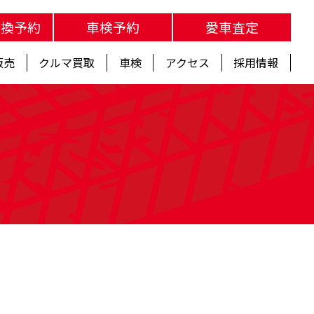
交換予約
車検予約
愛車査定
販売
クルマ買取
車検
アクセス
採用情報
s