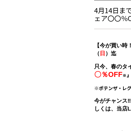
4月14日ま
ェア〇〇％O
【今が買い時
（
日
）迄
只今、春のタ
〇％OFF
※
※ポテンザ・レ
今がチャンス
しくは、当店L