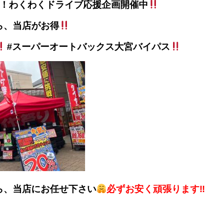
い！わくわくドライブ応援企画開催中
ら、当店がお得
#スーパーオートバックス大宮バイパス
ら、当店にお任せ下さい
必ずお安く頑張ります‼