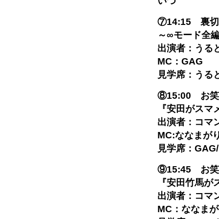
いつ
⑦14:15 裏
～∞モード全
出演者：うる
MC：GAG
見学席：うると
⑧15:00 
『安田がスマ
出演者：コマ
MC:ななまが
見学席：GA
⑨15:45 
『安田竹馬が
出演者：コマ
MC：ななま