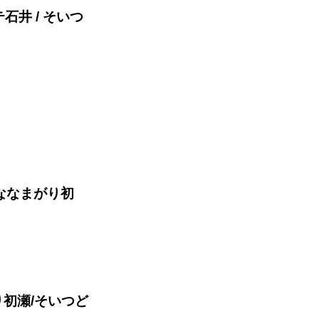
テ石井 / そいつ
/ななまがり初
り初瀬/そいつど