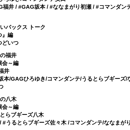
G福井 / #GAG坂本 / #ななまがり初瀬 / #コマンダン
笑いバックス トーク
つ』編
つどいつ
活の福井
演会～編
福井
坂本/GAGひろゆき/コマンダンテ/うるとらブギーズ
つ
活の八木
演会～編
るとらブギーズ八木
 / #うるとらブギーズ佐々木 /コマンダンテ/ななまが