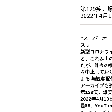
第129笑。
2022年4月
#スーパーオー
ス 』
新型コロナウ
と、これ以上
たが、昨今の状
を中止しており
よる 無観客配
アーカイブも
第129笑。爆
2022年4月1
是非、YouT