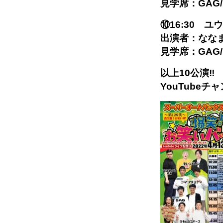
見学席：GA
⑩16:30 ユ
出演者：なな
見学席：GAG
以上10公演‼
YouTube