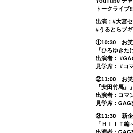
YouTube
トークライブ
出演：#大宮セ
#うるとらブギー
①10:30 
『ひろゆきた
出演者： #GA
見学席： #コ
②11:00 
『安田竹馬
出演者：コマン
見学席：GAG
③11:30 
「ＨＩＩＴ編
出演者：GAG