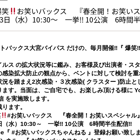
爆笑
お笑いバックス 『春全開！お笑いス
13日（水）10:30～ 一挙‼ 10公演 6時間
トバックス大宮バイパス だけの、毎月開催‼『 爆笑‼
イルス の拡大状況等に鑑み、お客様及び出演者・ス
の感染拡大防止の観点から、ベントに対して検討を重
況を踏まえ2次感染・３次感染( クラスター )防止
ます。当面は、ご自宅でも、お楽しみ頂ける様に Youtu
信 を実施致します。
残ります。
笑
#お笑いバックス 『春全開！お笑いスペシャル
3日（水）10:30～ 一挙‼ 10公演 6時間半生配信‼
ube『 #お笑いバックスちゃんねる 』登録お願い致し