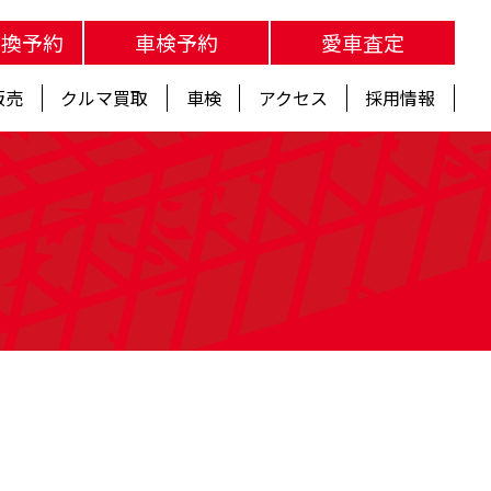
交換予約
車検予約
愛車査定
販売
クルマ買取
車検
アクセス
採用情報
s