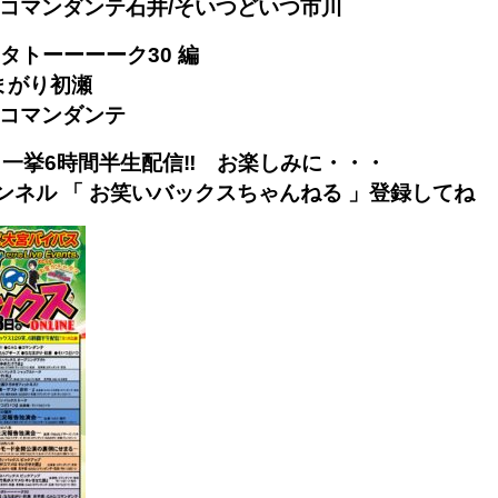
G/コマンダンテ石井/そいつどいつ市川
ウタトーーーーク30 編
まがり初瀬
/コマンダンテ
 一挙6時間半生配信‼ お楽しみに・・・
チャンネル 「 お笑いバックスちゃんねる 」登録してね