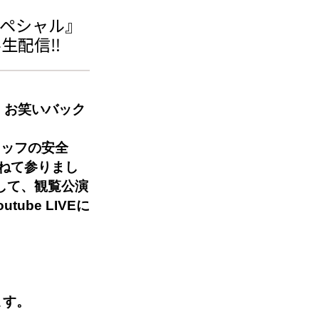
ペシャル』
半生配信‼
 お笑いバック
タッフの安全
ねて参りまし
として、観覧公演
be LIVEに
』
ます。