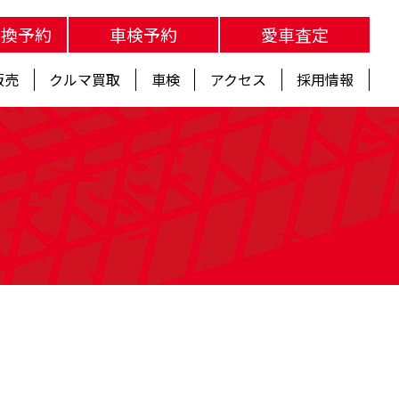
交換予約
車検予約
愛車査定
販売
クルマ買取
車検
アクセス
採用情報
s