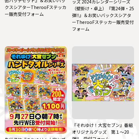
缶バッチセット』＆お笑いバッ
ッズ 2024カレンダーシリーズ
クスシアターTherooFステッカ
（壁掛け・卓上）『第24弾・25
ー販売受付フォーム
弾‼』＆お笑いバックスシアタ
ーTherooFステッカー販売受付
フォーム
『それゆけ！大宮セブン』番組
オリジナルグッズ 第１～20
弾‼ 受付フォーム