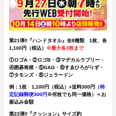
第21弾‼『ハンドタオル』全8種類 1枚、各
1,100円（税込）
※最大各3枚まで
①ロゴA・②ロゴB・③マヂカルラブリー・
④囲碁将棋・⑤GAG・⑥すゑひろがりず・
⑦タモンズ・⑧ジェラードン
例：1枚 1,100円（税込）+送料300円（
特
定記録郵便300円
※何枚でも同一価格）＝お
振込み金額
第22弾‼『クッション』サイズ約