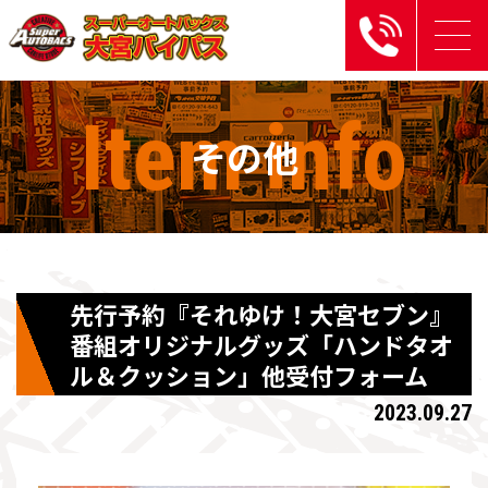
Item
info
その他
先行予約『それゆけ！大宮セブン』
番組オリジナルグッズ「ハンドタオ
ル＆クッション」他受付フォーム
2023.09.27