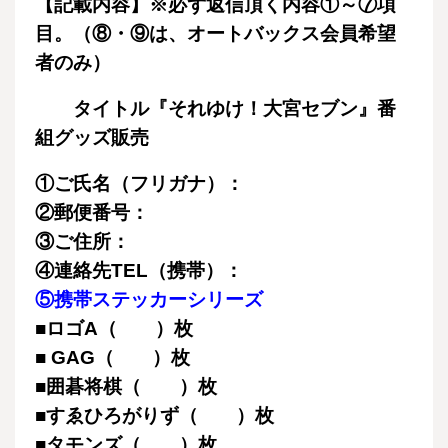
【記載内容】※必ず返信頂く内容①～⑦項
目。（⑧・⑨は、オートバックス会員希望
者のみ）
タイトル『それゆけ！大宮セブン』番
組グッズ販売
①ご氏名（フリガナ）：
②郵便番号：
③ご住所：
④連絡先TEL（携帯）：
⑤
携帯ステッカーシリーズ
■ロゴA（ ）枚
■ GAG（
）枚
■囲碁将棋（
）枚
■すゑひろがりず（
）枚
■タモンズ（
）枚