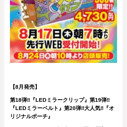
【8月発売】
第18弾‼『LEDミラークリップ』第19弾‼
『LEDミラーベルト』第20弾‼大人気‼『オ
リジナルポーチ』