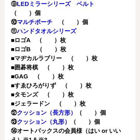
⑨
LEDミラーシリーズ ベルト
（ ）個
⑩
マルチポーチ
（ ）個
⑪
ハンドタオルシリーズ
■ロゴA （ ）枚
■ロゴB （ ）枚
■マヂカルラブリー （ ）枚
■囲碁将棋 （ ）枚
■GAG （ ）枚
■すゑひろがりず （ ）枚
■タモンズ （ ）枚
■ジェラードン （ ）枚
⑫
クッション（長方形）
（ ）個
⑬
クッション（丸形）
（ ）個
⑭オートバックスの会員様（はい or いい
え）※1＆※3