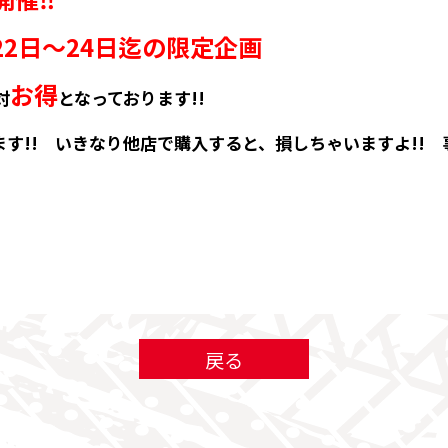
22日～24日迄の限定企画
お得
対
となっております!!
ます!!
いきなり他店で購入すると、損しちゃいますよ!!
戻る