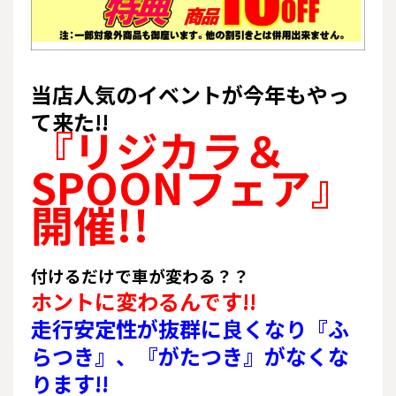
当店人気のイベントが今年もやっ
て来た!!
『リジカラ＆
SPOONフェア』
開催!!
付けるだけで車が変わる？？
ホントに変わるんです!!
走行安定性が抜群に良くなり『ふ
らつき』、『がたつき』が
なくな
ります!!