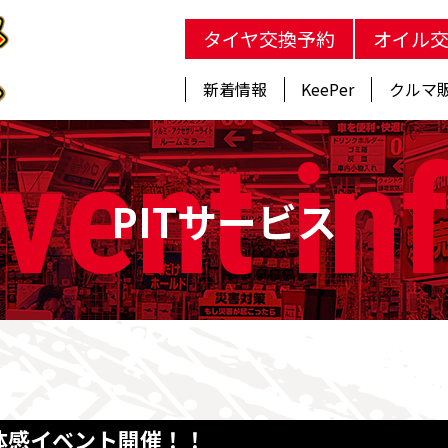
タイヤ交換予約
オイル
新着情報
KeePer
クルマ
vent
in
PITサービス
体感イベント開催！！