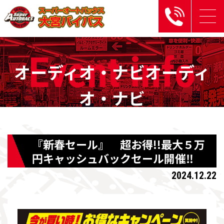
Event
info
オーディオ・ナビオーディ
オ・ナビ
『新春セール』 超お得!!最大５万
円キャッシュバックセール開催‼
2024.12.22