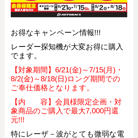
お得なキャンペーン情報!!!
レーダー探知機が大変お得に購入
でます。
【対象期間】6/
21(金)
～7/15(月)・
8/2(金)～8/18(日)
ロング期間での
ご奉仕価格と
なります。
【内 容】会員様限定企画・対
象商品のご購入で最大
7
,000円還
元!!!
特にレーザ－波がとても微弱な電