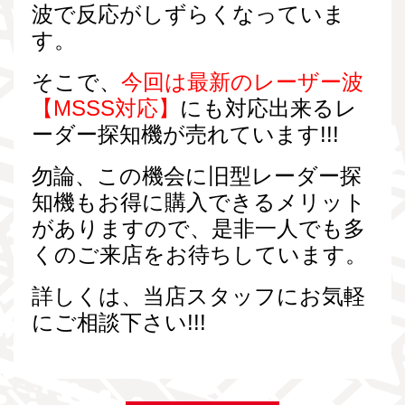
波で反応がしずらくな
っていま
す。
そこで、
今回は最新のレーザー波
【MSSS対応】
にも
対応出来るレ
ーダー探知機が売れています!!!
勿論、この機会に旧型レーダー探
知機もお得に購入でき
るメリット
がありますので、是非一人でも多
くのご来店
をお待ちしています。
詳しくは、当店スタッフにお気軽
にご相談下さい!!!