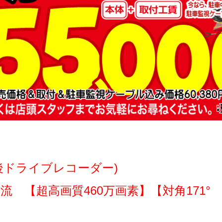
前後ドライブレコーダー)
 【超高画質460万画素】【対角171°