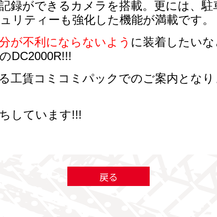
記録ができるカメラを搭載。更には、駐
ュリティーも強化した機能が満載です。
自分が不利にならないよう
に装着したいな
の
DC2000R!!!
る工賃コミコミパックでのご案内となり
しています!!!
戻る