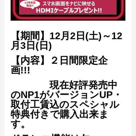
【期間】12月2日(土)～12
月3日(日)
【内容】２日間限定企
画!!!
現在好評発売中
のNP1がバージョンUP・
取付工賃込のスペシャル
特典付
きで購入出来ま
す。