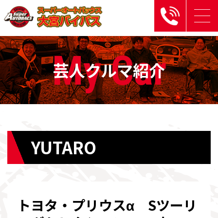
My Car
芸人クルマ紹介
YUTARO
トヨタ・プリウスα Sツーリ